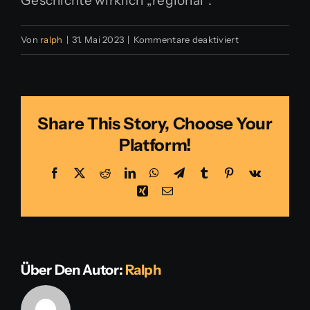
Geschichte wirklich „regional“.“
für
Von
ralph
|
31. Mai 2023
|
Kommentare deaktiviert
Lisa
Share This Story, Choose Your
Platform!
Facebook
Twitter
Reddit
LinkedIn
WhatsApp
Telegram
Tumblr
Pinterest
Vk
Xing
E-
Mail
Über Den Autor:
Ralph