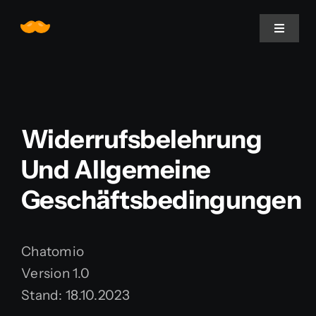
Zum
Inhalt
Toggle
Navigat
springen
Home
Über uns
Widerrufsbelehrung
Und Allgemeine
Leistungen
Geschäftsbedingungen
Projekte
Chatomio
Blogomio
Version 1.0
Stand: 18.10.2023