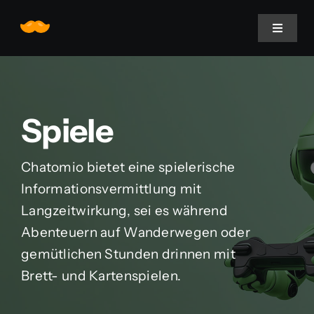
Zum
Inhalt
Toggle
Navigat
springen
Home
Spiele
Über uns
Chatomio bietet eine spielerische
Leistungen
Informationsvermittlung mit
Langzeitwirkung, sei es während
Projekte
Abenteuern auf Wanderwegen oder
gemütlichen Stunden drinnen mit
Blogomio
Brett- und Kartenspielen.