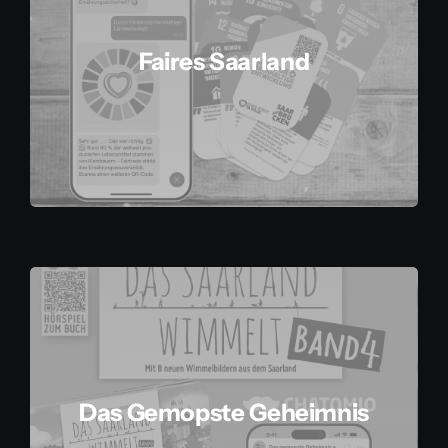
Faires Saarland
Das Gemopste Geheimnis