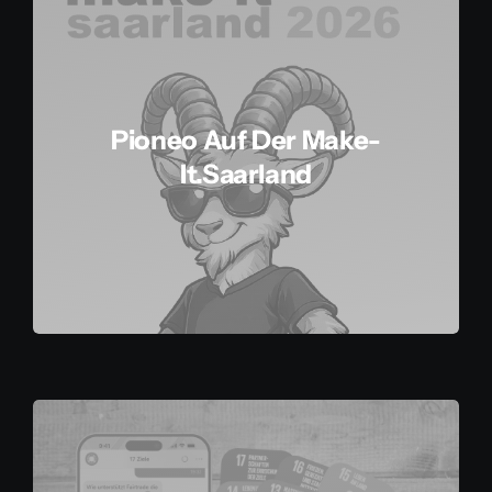
Pioneo Auf Der Make-
It.saarland