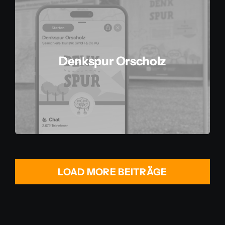
Denkspur Orscholz
LOAD MORE BEITRÄGE