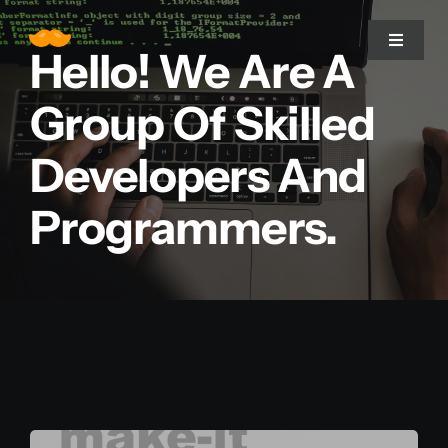
Zum
Inhalt
Toggle
Hello! We Are A
Navigat
springen
Group Of Skilled
Home
Developers And
Über uns
Programmers.
Leistungen
Projekte
Blogomio